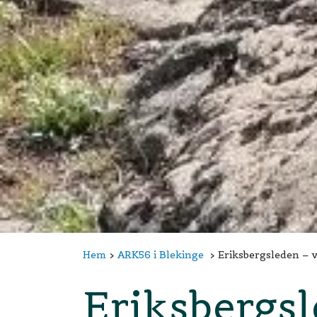
Hem
ARK56 i Blekinge
Eriksbergsleden – 
Eriksbergsl