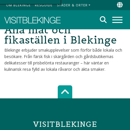
OM BLEKINGE
RESGUIDE
STÄDER & ORTER
Top Menu
Chan
Sök
Alla mat och
Meny
fikaställen i Blekinge
Blekinge erbjuder smakupplevelser som förför både lokala och
besökare. Från färsk fisk i skärgården och gårdsbutikernas
delikatesser till prisbelönta restauranger – här väntar en
kulinarisk resa fylld av lokala råvaror och äkta smaker.
Scroll top of 
VISITBLEKINGE