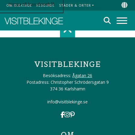
Hoppa till huvudinnehåll
OM BLEKINGE
RESGUIDE
STÄDER & ORTER
Top Menu
Chan
Sök
Meny
Scroll top of 
VISITBLEKINGE
Besöksadress:
Ågatan 26
Postadress: Christopher Schrödersgatan 9
374 36 Karlshamn
info@visitblekinge.se
OM