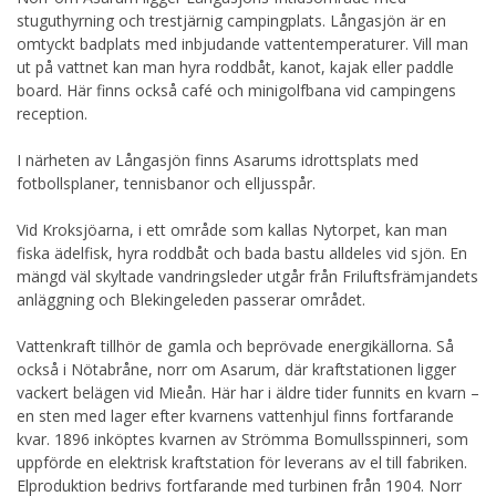
stuguthyrning och trestjärnig campingplats. Långasjön är en
omtyckt badplats med inbjudande vattentemperaturer. Vill man
ut på vattnet kan man hyra roddbåt, kanot, kajak eller paddle
board. Här finns också café och minigolfbana vid campingens
reception.
I närheten av Långasjön finns Asarums idrottsplats med
fotbollsplaner, tennisbanor och elljusspår.
Vid Kroksjöarna, i ett område som kallas Nytorpet, kan man
fiska ädelfisk, hyra roddbåt och bada bastu alldeles vid sjön. En
mängd väl skyltade vandringsleder utgår från Friluftsfrämjandets
anläggning och Blekingeleden passerar området.
Vattenkraft tillhör de gamla och beprövade energikällorna. Så
också i Nötabråne, norr om Asarum, där kraftstationen ligger
vackert belägen vid Mieån. Här har i äldre tider funnits en kvarn –
en sten med lager efter kvarnens vattenhjul finns fortfarande
kvar. 1896 inköptes kvarnen av Strömma Bomullsspinneri, som
uppförde en elektrisk kraftstation för leverans av el till fabriken.
Elproduktion bedrivs fortfarande med turbinen från 1904. Norr