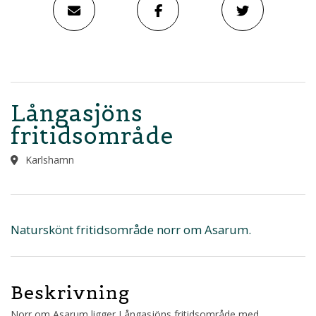
Långasjöns
fritidsområde
Karlshamn
Naturskönt fritidsområde norr om Asarum.
Beskrivning
Norr om Asarum ligger Långasjöns fritidsområde med