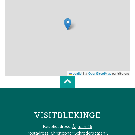
Leaflet
|
©
OpenStreetMap
contributors
Scroll top of 
VISITBLEKINGE
Besöksadress:
Ågatan 26
Postadress: Christopher Schrödersgatan 9