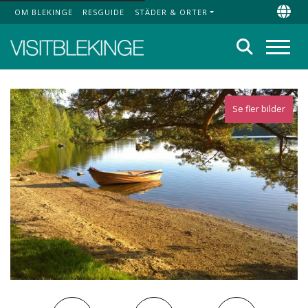
OM BLEKINGE
RESGUIDE
STÄDER & ORTER
Top Menu
Chan
Sök
Meny
Se fler bilder