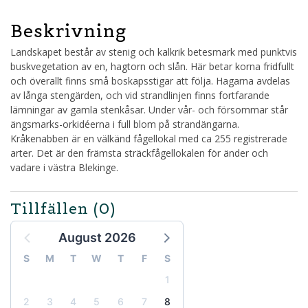
Beskrivning
Landskapet består av stenig och kalkrik betesmark med punktvis
buskvegetation av en, hagtorn och slån. Här betar korna fridfullt
och överallt finns små boskapsstigar att följa. Hagarna avdelas
av långa stengärden, och vid strandlinjen finns fortfarande
lämningar av gamla stenkåsar. Under vår- och försommar står
ängsmarks-orkidéerna i full blom på strandängarna.
Kråkenabben är en välkänd fågellokal med ca 255 registrerade
arter. Det är den främsta sträckfågellokalen för änder och
vadare i västra Blekinge.
Tillfällen
(0)
August 2026
S
M
T
W
T
F
S
1
2
3
4
5
6
7
8