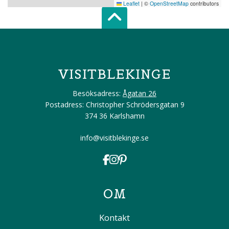
Leaflet
|
©
OpenStreetMap
contributors
Scroll top of 
VISITBLEKINGE
Besöksadress:
Ågatan 26
Postadress: Christopher Schrödersgatan 9
374 36 Karlshamn
info@visitblekinge.se
OM
Kontakt