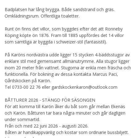
Badplatsen har lång brygga. Både sandstrand och gräs.
Omklädningsrum. Offentliga toaletter.
Runt ön finns det villor, som byggdes efter det att Ronneby
Köping köpte ön 1876. Fram till 1885 uppfördes det 14 villor
som samtliga är byggda i schweizer-stil (fantasistil).
På Karöns nordvästra udde ligger 15 stycken 4-bäddsstugor av
enklare stil med gemensamt allmänutrymme. Alla stugor ligger
inom 20 meter från vattnet. Stugorna är enkla men fräscha och
funktionella. För bokning av dessa kontakta Marcus Paci,
Gårdskocken på Karön.
Tel 0733-00 22 76 eller gardskockenkaron@outlook.com
BÅTTURER 2026 - STÄNGD FÖR SÄSONGEN
För att komma till Karön åker du båt som går mellan Ekenäs
och Karön. Båtturen tar bara några minuter och går dagligen
under sommartid.
Från och med 22 juni 2026 - augusti 2026.
Båten är handikappvänlig och kostar som ordinarie bussbiljett.