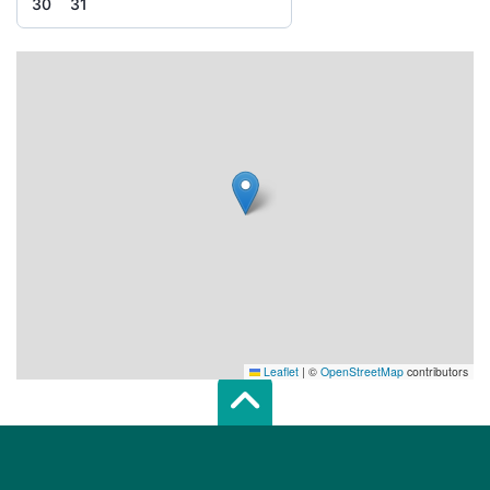
30
31
Leaflet
|
©
OpenStreetMap
contributors
Scroll top of 