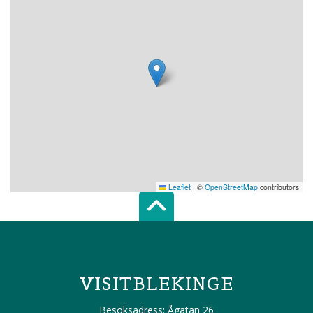
Leaflet
|
©
OpenStreetMap
contributors
Scroll top of 
VISITBLEKINGE
Besöksadress:
Ågatan 26