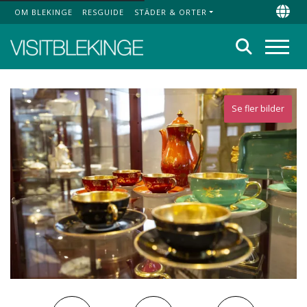
OM BLEKINGE
RESGUIDE
STÄDER & ORTER
Top Menu
Chan
Sök
Meny
Se fler bilder