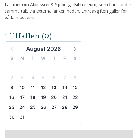
Läs mer om Albinsson & Sjöbergs Bilmuseum, som finns under
samma tak, via externa länken nedan. Entréavgiften gäller för
båda museerna.
Tillfällen
(0)
August 2026
S
M
T
W
T
F
S
1
2
3
4
5
6
7
8
9
10
11
12
13
14
15
16
17
18
19
20
21
22
23
24
25
26
27
28
29
30
31