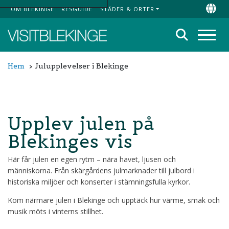
OM BLEKINGE
RESGUIDE
STÄDER & ORTER
Top Menu
Chan
Sök
Meny
Hem
Julupplevelser i Blekinge
Upplev julen på
Blekinges vis
Här får julen en egen rytm – nära havet, ljusen och
människorna. Från skärgårdens julmarknader till julbord i
historiska miljöer och konserter i stämningsfulla kyrkor.
Kom närmare julen i Blekinge och upptäck hur värme, smak och
musik möts i vinterns stillhet.