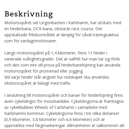
Beskrivning
Motionsspåret vid Lingonbacken i Karlshamn, har utökats med
en hinderbana, OCR-bana, obstacle race course. Det
uppskattade fritidsområdet är lämplig för såväl träningsaktiva
som för vardagsmotionärer.
Längs motionsspåret på 1,4 kilometer, finns 11 hinder i
varierade svårighetsgrader. Det är valfritt hur man tar sig förbi
och den som inte vill prova på hinderbanelöpning kan använda
motionsspåret för promenad eller jogging.
Vid varje hinder står angivet hur redskapet ska användas.
Motionsspåret är belagt med träflis.
I anslutning till motionsspåret och banan för hinderlöpning finns
även cykelslingor för mountainbike. Cykelslingorna är framtagna
av cykelklubben Wheels of Carlshamn i samarbete med
Karlshamns kommun. Cykelslingorna finns i tre olika distanser
(0,9 kilometer, 3,8 kilometer och 6,6 kilometer) och är
uppmärkta med färgmarkeringar. Allmänheten är välkommen att