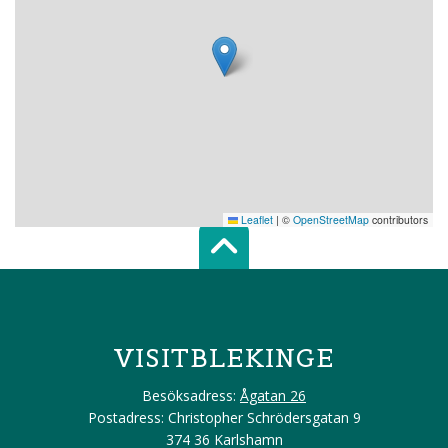
Leaflet
|
©
OpenStreetMap
contributors
Scroll top of 
VISITBLEKINGE
Besöksadress:
Ågatan 26
Postadress: Christopher Schrödersgatan 9
374 36 Karlshamn