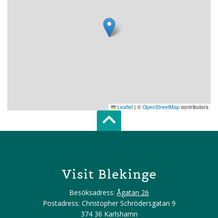
Leaflet
|
©
OpenStreetMap
contributors
Scroll top of 
Visit Blekinge
Besöksadress:
Ågatan 26
Postadress: Christopher Schrödersgatan 9
374 36 Karlshamn