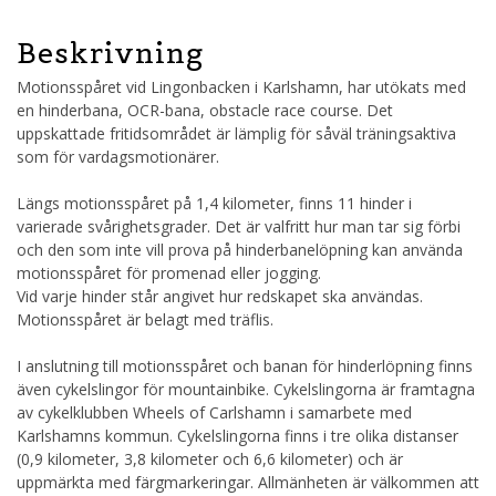
Beskrivning
Motionsspåret vid Lingonbacken i Karlshamn, har utökats med
en hinderbana, OCR-bana, obstacle race course. Det
uppskattade fritidsområdet är lämplig för såväl träningsaktiva
som för vardagsmotionärer.
Längs motionsspåret på 1,4 kilometer, finns 11 hinder i
varierade svårighetsgrader. Det är valfritt hur man tar sig förbi
och den som inte vill prova på hinderbanelöpning kan använda
motionsspåret för promenad eller jogging.
Vid varje hinder står angivet hur redskapet ska användas.
Motionsspåret är belagt med träflis.
I anslutning till motionsspåret och banan för hinderlöpning finns
även cykelslingor för mountainbike. Cykelslingorna är framtagna
av cykelklubben Wheels of Carlshamn i samarbete med
Karlshamns kommun. Cykelslingorna finns i tre olika distanser
(0,9 kilometer, 3,8 kilometer och 6,6 kilometer) och är
uppmärkta med färgmarkeringar. Allmänheten är välkommen att