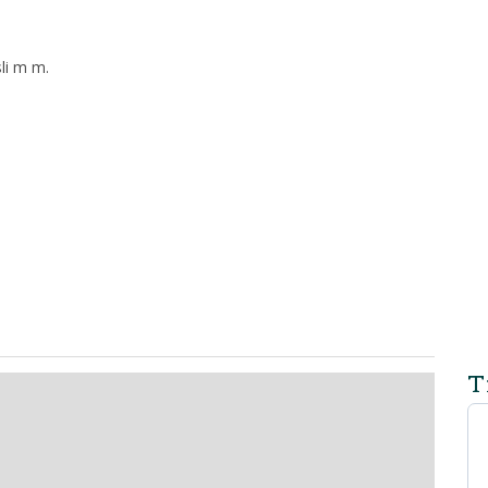
sli m m.
T