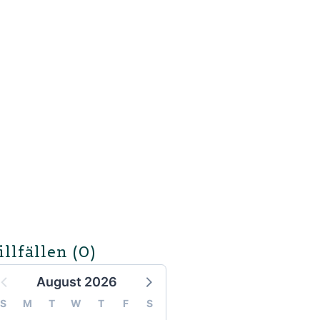
illfällen
(0)
August 2026
S
M
T
W
T
F
S