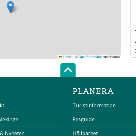
Leaflet
|
©
OpenStreetMap
contributors
Scroll top of 
PLANERA
kt
Turistinformation
Blekinge
Resguide
 & Nyheter
Hållbarhet