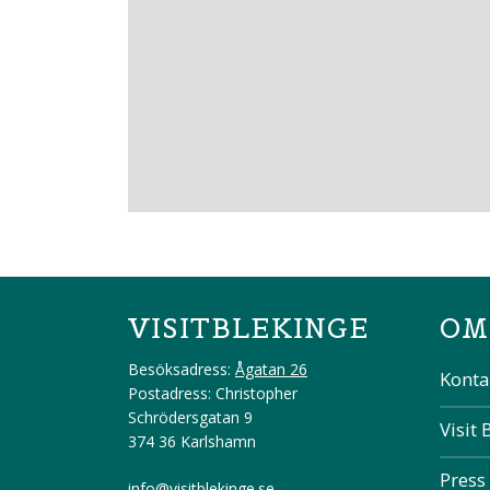
VISITBLEKINGE
OM
Besöksadress:
Ågatan 26
Konta
Postadress: Christopher
Schrödersgatan 9
Visit 
374 36 Karlshamn
Press
info@visitblekinge.se