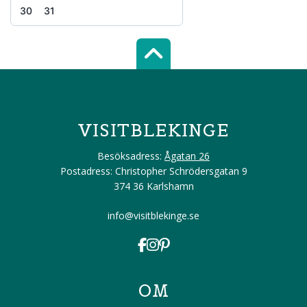
30
31
Scroll top of 
VISITBLEKINGE
Besöksadress:
Ågatan 26
Postadress: Christopher Schrödersgatan 9
374 36 Karlshamn
info@visitblekinge.se
OM