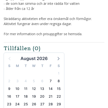
- de som kan simma och är inte rädda för vatten
- ålder från ca 12 år
Skräddarsy aktiviteten efter era önskemål och förmågor.
Aktivitet fungerar även under regniga dagar.
För mer information och prisuppgifter se hemsida.
Tillfällen
(0)
August 2026
S
M
T
W
T
F
S
1
2
3
4
5
6
7
8
9
10
11
12
13
14
15
16
17
18
19
20
21
22
23
24
25
26
27
28
29