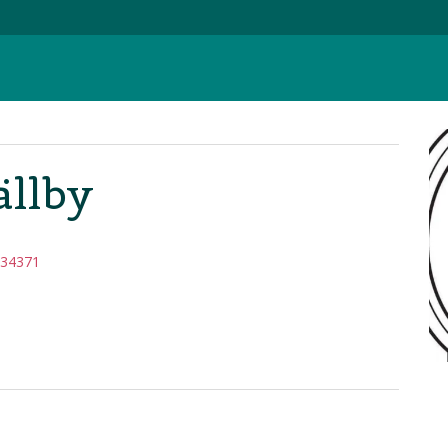
ällby
734371