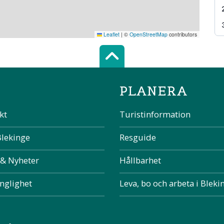
Leaflet
|
©
OpenStreetMap
contributors
Scroll top of 
PLANERA
kt
Turistinformation
Blekinge
Resguide
 & Nyheter
Hållbarhet
änglighet
Leva, bo och arbeta i Bleki