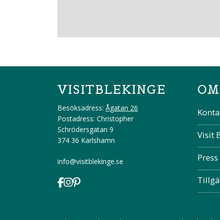
VISITBLEKINGE
OM
Besöksadress:
Ågatan 26
Konta
Postadress: Christopher
Schrödersgatan 9
Visit 
374 36 Karlshamn
Press
info@visitblekinge.se
Tillg