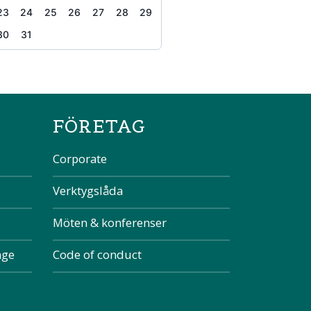
23
24
25
26
27
28
29
30
31
the page
FÖRETAG
Corporate
Verktygslåda
Möten & konferenser
nge
Code of conduct