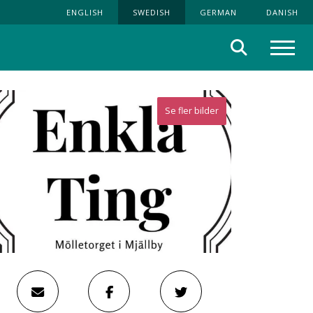
ENGLISH
SWEDISH
GERMAN
DANISH
Sök
Meny
Se fler bilder