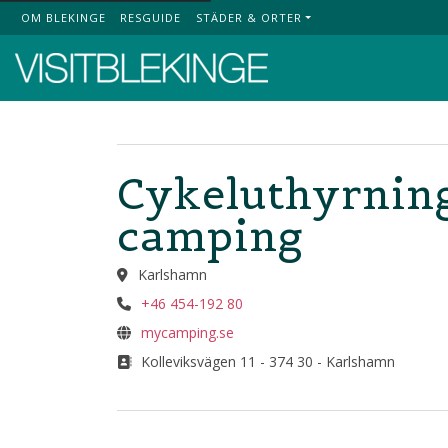
OM BLEKINGE
RESGUIDE
STÄDER & ORTER
Top Menu
Cykeluthyrning
camping
Karlshamn
+46 454-192 80
mycamping.se
Kolleviksvägen 11 - 374 30 - Karlshamn