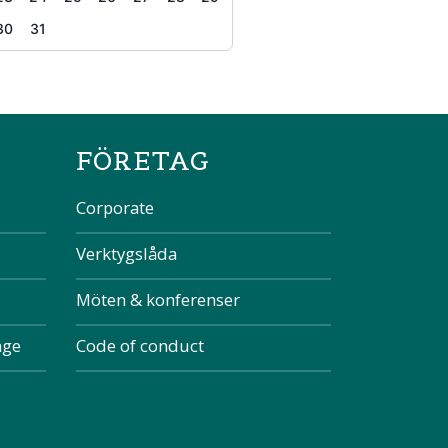
30
31
the page
FÖRETAG
Corporate
Verktygslåda
Möten & konferenser
nge
Code of conduct