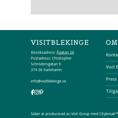
VISITBLEKINGE
OM
Besöksadress:
Ågatan 26
Konta
Postadress: Christopher
Schrödersgatan 9
Visit 
374 36 Karlshamn
Press
info@visitblekinge.se
Tillg
Sidan är producerad av
Visit Group
med
Citybreak™