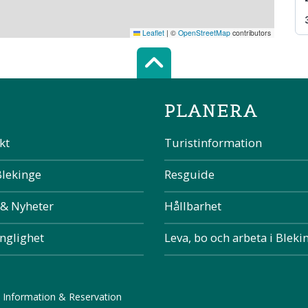
Leaflet
|
©
OpenStreetMap
contributors
Scroll top of 
PLANERA
kt
Turistinformation
Blekinge
Resguide
 & Nyheter
Hållbarhet
änglighet
Leva, bo och arbeta i Bleki
 Information & Reservation