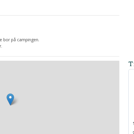
nte bor på campingen.
r.
T