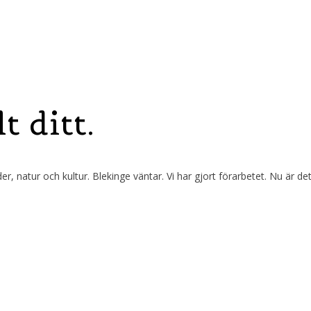
t ditt.
er, natur och kultur. Blekinge väntar. Vi har gjort förarbetet. Nu är det
rta. Det är precis där du vill vara.