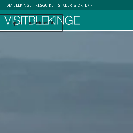
OM BLEKINGE
RESGUIDE
STÄDER & ORTER
Top Menu
Hoppa till huvudinnehåll