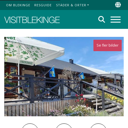
OM BLEKINGE
RESGUIDE
STÄDER & ORTER
Top Menu
Chan
Sök
Meny
Se fler bilder