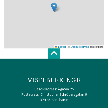
Leaflet
|
©
OpenStreetMap
contributors
Scroll top of 
VISITBLEKINGE
Besöksadress:
Ågatan 26
Postadress: Christopher Schrödersgatan 9
374 36 Karlshamn