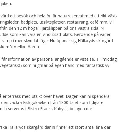
ajaken.
 värd ett besök och hela ön är naturreservat med ett rikt växt-
ingsleder, badplats, utsiktsplatser, restaurang, café mm. Vill
 från den 12 m höga Tjäröklippan på öns västra sida. Ni
 udde som kan vara en vindutsatt plats. Beroende på väder
en ramp i mer skyddat läge. Nu öppnar sig Hällaryds skärgård
nskemål mellan öarna.
h får information av personal angående er vistelse. Till middag
ler vegetariskt) som ni grillar på egen hand med fantastisk vy
å er terrass med utsikt över havet. Dagen kan ni spendera
å den vackra Fiskgökaeken från 1300-talet som tidigare
nch serveras i Bistro Franks Kabyss, belägen där
ska Hällaryds skärgård där ni finner ett stort antal fina öar