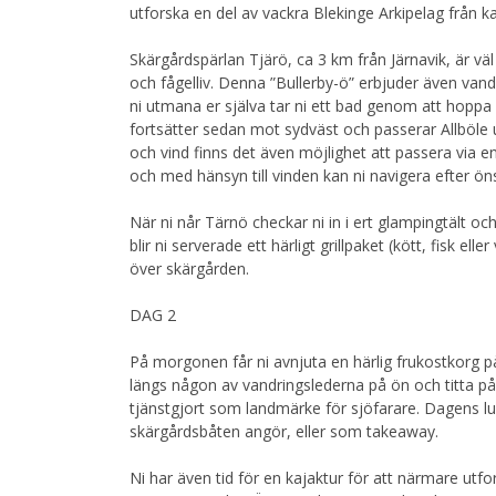
utforska en del av vackra Blekinge Arkipelag från k
Skärgårdspärlan Tjärö, ca 3 km från Järnavik, är väl
och fågelliv. Denna ”Bullerby-ö” erbjuder även vandr
ni utmana er själva tar ni ett bad genom att hoppa
fortsätter sedan mot sydväst och passerar Allböle
och vind finns det även möjlighet att passera via 
och med hänsyn till vinden kan ni navigera efter ö
När ni når Tärnö checkar ni in i ert glampingtält oc
blir ni serverade ett härligt grillpaket (kött, fisk el
över skärgården.
DAG 2
På morgonen får ni avnjuta en härlig frukostkorg p
längs någon av vandringslederna på ön och titta p
tjänstgjort som landmärke för sjöfarare. Dagens lu
skärgårdsbåten angör, eller som takeaway.
Ni har även tid för en kajaktur för att närmare utfor