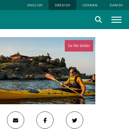
ENGLISH
SWEDISH
GERMAN
DANISH
Sök
Meny
Se fler bilder