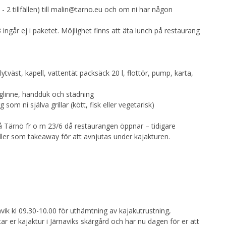
t - 2 tillfällen) till malin@tarno.eu och om ni har någon
 ingår ej i paketet. Möjlighet finns att äta lunch på restaurang
flytväst, kapell, vattentät packsäck 20 l, flottör, pump, karta,
änglinne, handduk och städning
 som ni själva grillar (kött, fisk eller vegetarisk)
å Tärnö fr o m 23/6 då restaurangen öppnar – tidigare
ller som takeaway för att avnjutas under kajakturen.
vik kl 09.30-10.00 för uthämtning av kajakutrustning,
r er kajaktur i Järnaviks skärgård och har nu dagen för er att