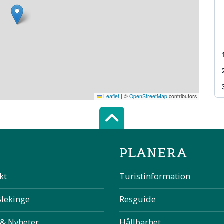
Leaflet
|
©
OpenStreetMap
contributors
Scroll top of 
PLANERA
kt
Turistinformation
Blekinge
Resguide
 & Nyheter
Hållbarhet