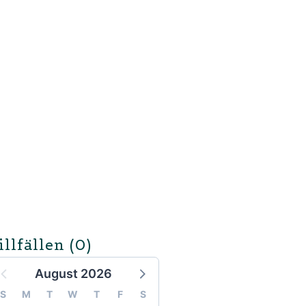
illfällen
(0)
August 2026
S
M
T
W
T
F
S