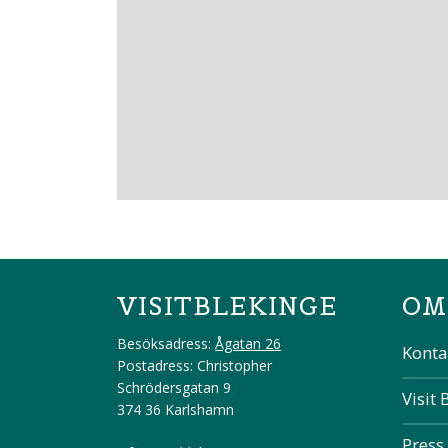
VISITBLEKINGE
OM
Besöksadress:
Ågatan 26
Konta
Postadress: Christopher
Schrödersgatan 9
Visit 
374 36 Karlshamn
Press