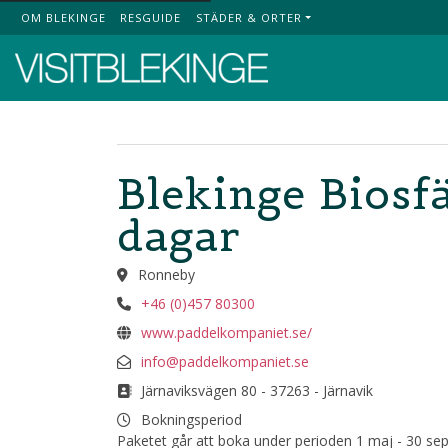
OM BLEKINGE
RESGUIDE
STÄDER & ORTER
Top Menu
Blekinge Biosf
dagar
Ronneby
+46 (0)457 80300
www.paddelkompaniet.se/
info@paddelkompaniet.se
Järnaviksvägen 80 - 37263 - Järnavik
Bokningsperiod
Paketet går att boka under perioden 1 maj - 30 s