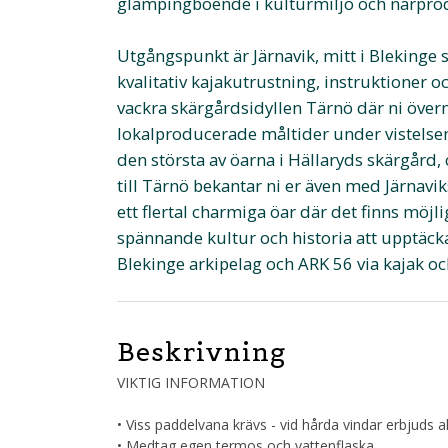
glampingboende i kulturmiljö och närpro
Utgångspunkt är Järnavik, mitt i Blekinge
kvalitativ kajakutrustning, instruktioner 
vackra skärgårdsidyllen Tärnö där ni övern
lokalproducerade måltider under vistelsen.
den största av öarna i Hällaryds skärgård,
till Tärnö bekantar ni er även med Järnavi
ett flertal charmiga öar där det finns möjl
spännande kultur och historia att upptäcka
Blekinge arkipelag och ARK 56 via kajak och/
Beskrivning
VIKTIG INFORMATION
• Viss paddelvana krävs - vid hårda vindar erbjuds a
• Medtag egen termos och vattenflaska