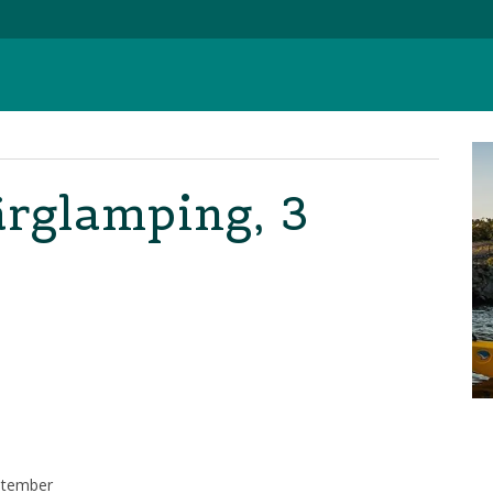
ärglamping, 3
eptember