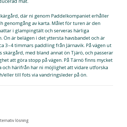
ducerad mat.
 skärgård, där ni genom Paddelkompaniet erhåller
och genomgång av karta. Målet för turen är den
attar i glampingtält och serveras härliga
 Ön är belägen i det yttersta havsbandet och är
 ca 3–4 timmars paddling från Järnavik. På vägen ut
ks skärgård, med bland annat ön Tjärö, och passerar
ighet att göra stopp på vägen. På Tärnö finns mycket
 och härifrån har ni möjlighet att vidare utforska
eller till fots via vandringsleder på ön.
lternativ lösning