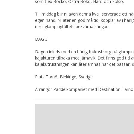
som t ex Bockö, Östra Bokö, Harö och Fölsö.
Till middag blir ni även denna kväll serverade ett härli
egen hand. Ni äter en god måltid, kopplar av i härl
ner i glampingtältets bekväma sängar.
DAG 3
Dagen inleds med en härlig frukostkorg på glamping
kajakturen tillbaka mot Järnavik. Det finns god tid 
kajakutrustningen kan återlämnas när det passar, d
Plats Tärnö, Blekinge, Sverige
Arrangör Paddelkompaniet med Destination Tärnö