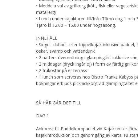
• Meddela val av grillkorg (kött, fisk eller vegetarisk
matallergi
• Lunch under kajakturen till/från Tärnö dag 1 och 3
Tjärö kl 12.00 – 15.00 under högsäsong.
INNEHÅLL
• Singel- dubbel- eller trippelkajak inklusive paddel, 
öskar, svamp och vattendunk
• 2 nätters övernattning i glampingtält inklusive s
• 2 middagar (dryck ingår ej) i form av färdig grillkorg
• 2 frukostar på er terrass
• 1 lunch som serveras hos Bistro Franks Kabyss p
bokningar erbjuds picknickkorg vid glampingtältet e
SÅ HÄR GÅR DET TILL
DAG 1
Ankomst till Paddelkompaniet vid Kajakcenter Järna
kajakintroduktion och genomgång av karta. Ni starta