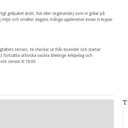
gt grillpaket (kött, fisk eller vegetariskt) som ni grillar på
ig miljö och smälter dagens många upplevelser innan ni kryper
tältets terrass. Ni checkar ut från boendet och startar
att fortsätta utforska vackra Blekinge Arkipelag och
ock senast kl 18.00.
T