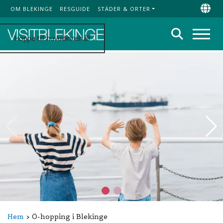
OM BLEKINGE
RESGUIDE
STÄDER & ORTER
Top Menu
Chan
Sök
Hoppa till huvudinnehåll
Meny
Hem
Ö-hopping i Blekinge