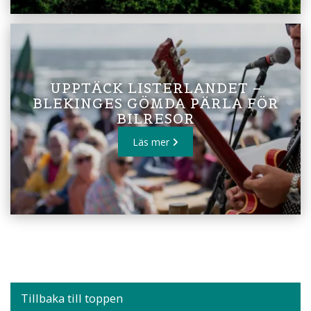
UPPTÄCK LISTERLANDET –
BLEKINGES GÖMDA PÄRLA FÖR
BILRESOR
Läs mer
Tillbaka till toppen