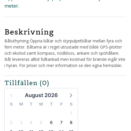
meter.
Beskrivning
Båtuthyrning Öppna båtar och styrpulpetbåtar mellan fyra och
fem meter. Båtarna är i regel utrustade med både GPS-plotter
och ekolod samt kompass, nödbloss, ankare och spöhållare.
Båt levereras alltid fulltankad men kostnad för bränsle ingår inte
i hyran. För priser och mer information se den egna hemsidan.
Tillfällen
(0)
August 2026
S
M
T
W
T
F
S
1
2
3
4
5
6
7
8