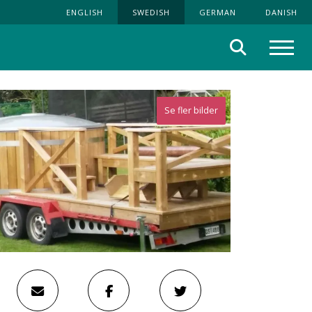
ENGLISH
SWEDISH
GERMAN
DANISH
Sök
Meny
Se fler bilder