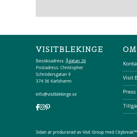
VISITBLEKINGE
OM
Besöksadress:
Ågatan 26
Konta
Postadress: Christopher
Schrödersgatan 9
Visit 
374 36 Karlshamn
Press
info@visitblekinge.se
Tillg
Sidan är producerad av
Visit Group
med
Citybreak™