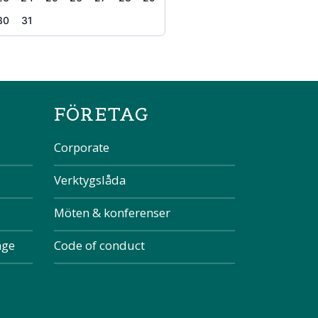
30
31
the page
FÖRETAG
Corporate
Verktygslåda
Möten & konferenser
nge
Code of conduct