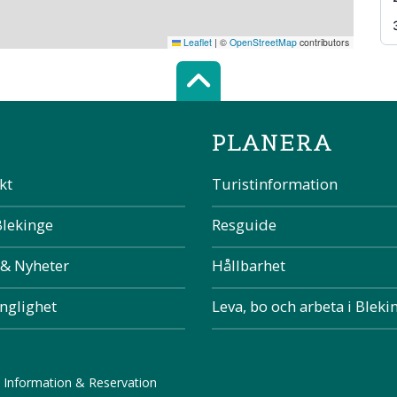
Leaflet
|
©
OpenStreetMap
contributors
Scroll top of 
PLANERA
kt
Turistinformation
Blekinge
Resguide
 & Nyheter
Hållbarhet
änglighet
Leva, bo och arbeta i Bleki
 Information & Reservation