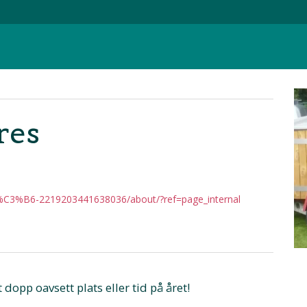
res
C3%B6-2219203441638036/about/?ref=page_internal
opp oavsett plats eller tid på året!