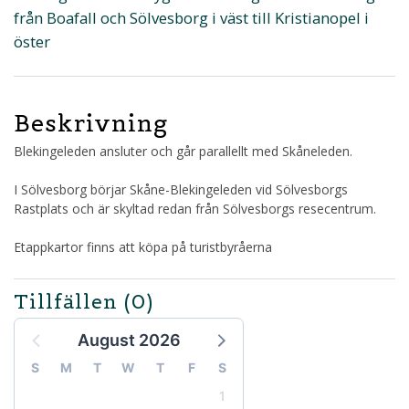
från Boafall och Sölvesborg i väst till Kristianopel i
öster
Beskrivning
Blekingeleden ansluter och går parallellt med Skåneleden.
I Sölvesborg börjar Skåne-Blekingeleden vid Sölvesborgs
Rastplats och är skyltad redan från Sölvesborgs resecentrum.
Etappkartor finns att köpa på turistbyråerna
Tillfällen
(0)
August 2026
S
M
T
W
T
F
S
1