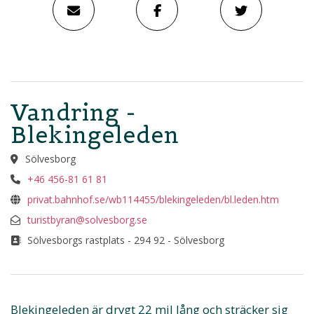
Vandring -
Blekingeleden
Sölvesborg
+46 456-81 61 81
privat.bahnhof.se/wb114455/blekingeleden/bl.leden.htm
turistbyran@solvesborg.se
Sölvesborgs rastplats - 294 92 - Sölvesborg
Blekingeleden är drygt 22 mil lång och sträcker sig