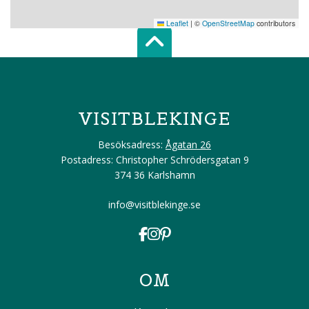
Leaflet
|
©
OpenStreetMap
contributors
Scroll top of 
VISITBLEKINGE
Besöksadress:
Ågatan 26
Postadress: Christopher Schrödersgatan 9
374 36 Karlshamn
info@visitblekinge.se
OM