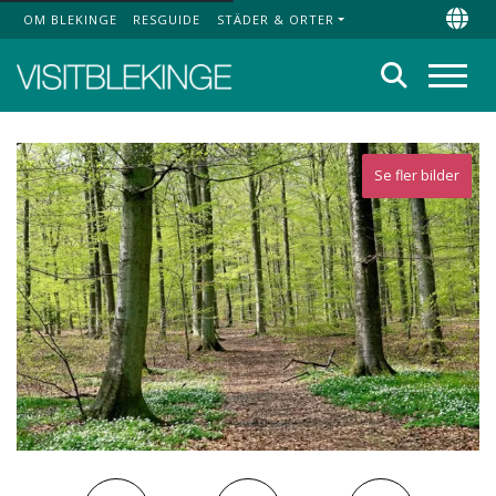
OM BLEKINGE
RESGUIDE
STÄDER & ORTER
Top Menu
Chan
Sök
Meny
Se fler bilder