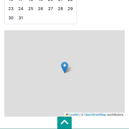
23
24
25
26
27
28
29
30
31
Leaflet
|
©
OpenStreetMap
contributors
Scroll top of 