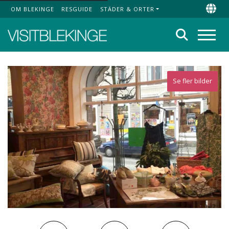
OM BLEKINGE
RESGUIDE
STÄDER & ORTER
Top Menu
Chan
Sök
Meny
Se fler bilder