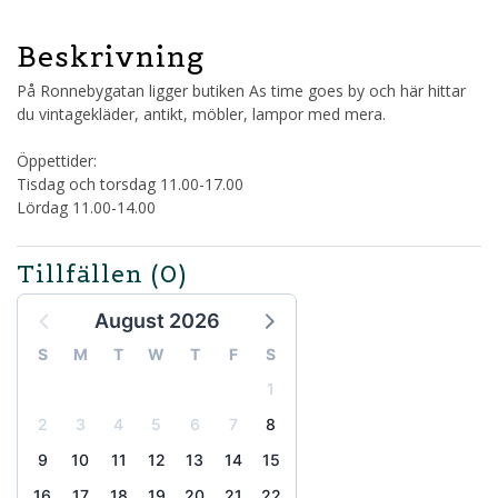
Beskrivning
På Ronnebygatan ligger butiken As time goes by och här hittar
du vintagekläder, antikt, möbler, lampor med mera.
Öppettider:
Tisdag och torsdag 11.00-17.00
Lördag 11.00-14.00
Tillfällen
(0)
August 2026
S
M
T
W
T
F
S
1
2
3
4
5
6
7
8
9
10
11
12
13
14
15
16
17
18
19
20
21
22