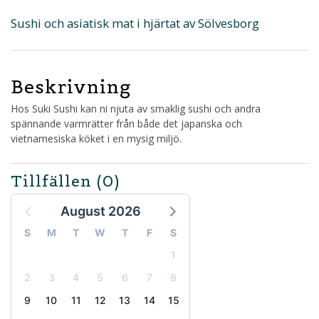
Sushi och asiatisk mat i hjärtat av Sölvesborg
Beskrivning
Hos Suki Sushi kan ni njuta av smaklig sushi och andra
spännande varmrätter från både det japanska och
vietnamesiska köket i en mysig miljö.
Tillfällen
(0)
August 2026
S
M
T
W
T
F
S
1
2
3
4
5
6
7
8
9
10
11
12
13
14
15