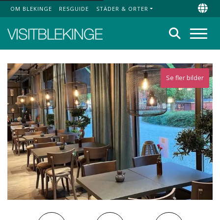
OM BLEKINGE
RESGUIDE
STÄDER & ORTER
Top Menu
Chan
Sök
Meny
Se fler bilder