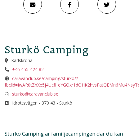
Sturkö Camping
Karlskrona
+46 455-424 82
caravanclub.se/camping/sturko/?
fbclid=IwAR0tZnXe5j4Ucfl_eYGOxr1dOHK2hvsFatQEMn6Mu4NsyT
sturko@caravanclub.se
Idrottsvägen - 370 43 - Sturkö
Sturkö Camping är familjecampingen där du kan