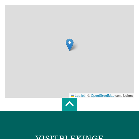
Leaflet
|
©
OpenStreetMap
contributors
Scroll top of 
VISITBLEKINGE