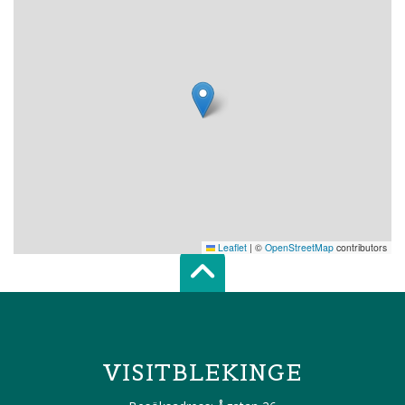
Leaflet
|
©
OpenStreetMap
contributors
Scroll top of 
VISITBLEKINGE