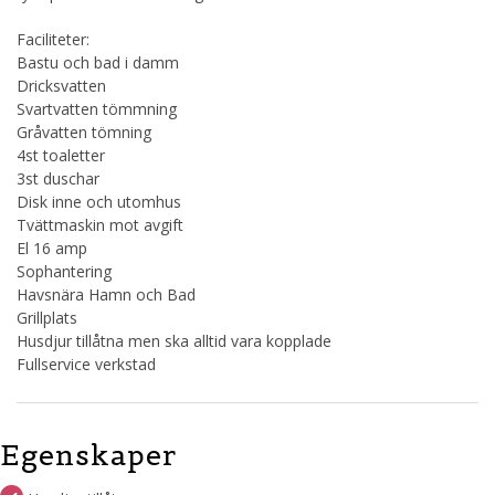
Faciliteter:
Bastu och bad i damm
Dricksvatten
Svartvatten tömmning
Gråvatten tömning
4st toaletter
3st duschar
Disk inne och utomhus
Tvättmaskin mot avgift
El 16 amp
Sophantering
Havsnära Hamn och Bad
Grillplats
Husdjur tillåtna men ska alltid vara kopplade
Fullservice verkstad
Egenskaper