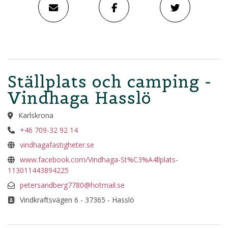
Ställplats och camping -
Vindhaga Hasslö
Karlskrona
+46 709-32 92 14
vindhagafastigheter.se
www.facebook.com/Vindhaga-St%C3%A4llplats-
113011443894225
petersandberg7780@hotmail.se
Vindkraftsvägen 6 - 37365 - Hasslö