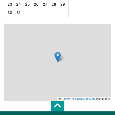
23
24
25
26
27
28
29
30
31
Leaflet
|
©
OpenStreetMap
contributors
Scroll top of 