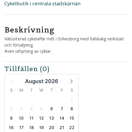
Cykelbutik i centrala stadskärnan
Beskrivning
Välsorterad cykelaffär mitt i Sölvesborg med fullskalig verkstad
och försäljning.
Även uthyrning av cyklar.
Tillfällen
(0)
August 2026
S
M
T
W
T
F
S
1
2
3
4
5
6
7
8
9
10
11
12
13
14
15
16
17
18
19
20
21
22