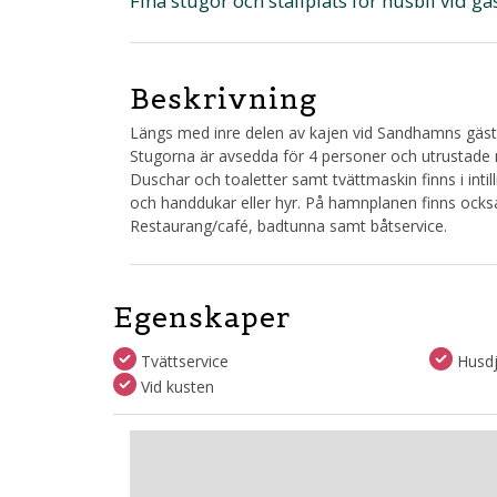
Fina stugor och ställplats för husbil vid
Beskrivning
Längs med inre delen av kajen vid Sandhamns gäst
Stugorna är avsedda för 4 personer och utrustade m
Duschar och toaletter samt tvättmaskin finns i int
och handdukar eller hyr. På hamnplanen finns också
Restaurang/café, badtunna samt båtservice.
Egenskaper
Tvättservice
Husdju
Vid kusten