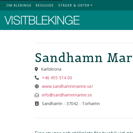
OM BLEKINGE
RESGUIDE
STÄDER & ORTER
Top Menu
Sandhamn Mari
Karlskrona
+46 455-514 00
www.sandhamnmarine.se/
info@sandhamnmarine.se
Sandhamn - 37042 - Torhamn