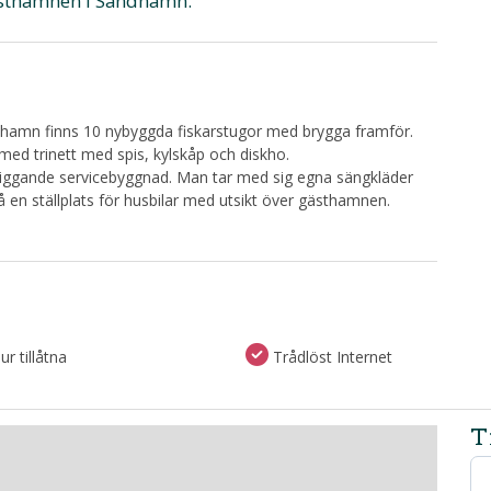
 gästhamnen i Sandhamn.
hamn finns 10 nybyggda fiskarstugor med brygga framför.
ed trinett med spis, kylskåp och diskho.
illiggande servicebyggnad. Man tar med sig egna sängkläder
 en ställplats för husbilar med utsikt över gästhamnen.
r tillåtna
Trådlöst Internet
T