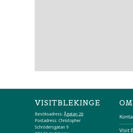
VISITBLEKINGE
OM
Besöksadress:
Ågatan 26
Konta
Postadress: Christopher
Schrödersgatan 9
Visit 