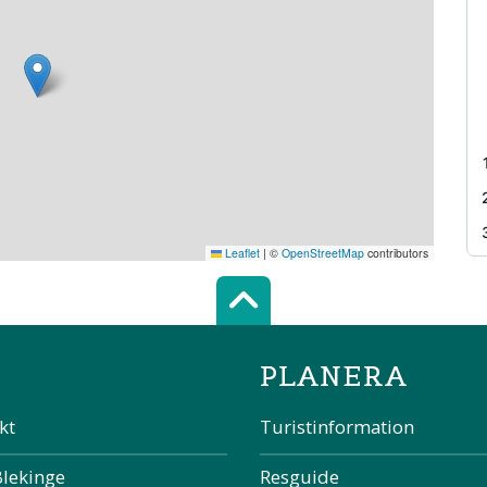
Leaflet
|
©
OpenStreetMap
contributors
Scroll top of 
PLANERA
kt
Turistinformation
Blekinge
Resguide