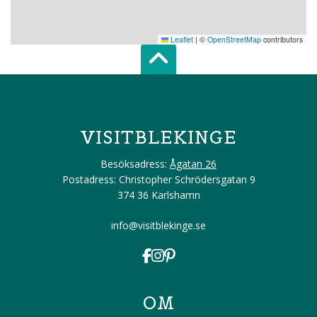
Leaflet
|
©
OpenStreetMap
contributors
Scroll top of 
VISITBLEKINGE
Besöksadress:
Ågatan 26
Postadress: Christopher Schrödersgatan 9
374 36 Karlshamn
info@visitblekinge.se
OM