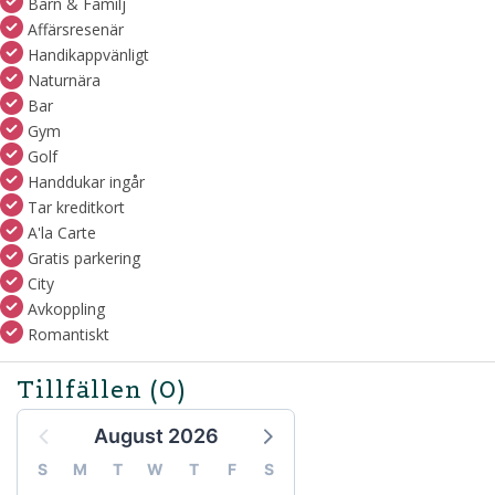
Barn & Familj
Affärsresenär
Handikappvänligt
Naturnära
Bar
Gym
Golf
Handdukar ingår
Tar kreditkort
A'la Carte
Gratis parkering
City
Avkoppling
Romantiskt
Tillfällen
(0)
August 2026
S
M
T
W
T
F
S