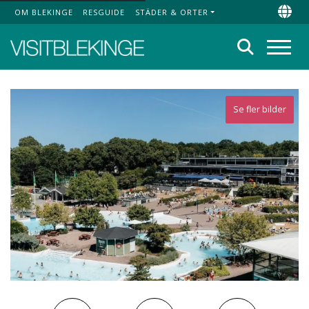
OM BLEKINGE
RESGUIDE
STÄDER & ORTER
Top Menu
Chan
Sök
Meny
Se fler bilder