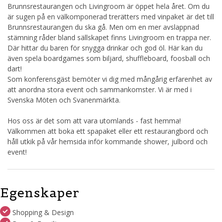
Brunnsrestaurangen och Livingroom är öppet hela året. Om du
är sugen på en välkomponerad trerätters med vinpaket är det till
Brunnsrestaurangen du ska gå. Men om en mer avslappnad
stämning råder bland sällskapet finns Livingroom en trappa ner.
Där hittar du baren för snygga drinkar och god öl. Här kan du
även spela boardgames som biljard, shuffleboard, foosball och
dart!
Som konferensgäst bemöter vi dig med mångårig erfarenhet av
att anordna stora event och sammankomster. Vi är med i
Svenska Möten och Svanenmärkta.
Hos oss är det som att vara utomlands - fast hemma!
Välkommen att boka ett spapaket eller ett restaurangbord och
håll utkik på vår hemsida inför kommande shower, julbord och
event!
Egenskaper
Shopping & Design