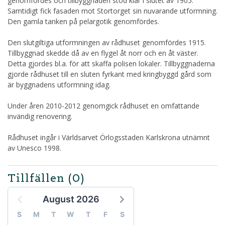
genomfördes och tillbyggnaden stod klar i slutet av 1905.
Samtidigt fick fasaden mot Stortorget sin nuvarande utformning.
Den gamla tanken på pelargotik genomfördes.
Den slutgiltiga utformningen av rådhuset genomfördes 1915.
Tillbyggnad skedde då av en flygel åt norr och en åt väster.
Detta gjordes bl.a. för att skaffa polisen lokaler. Tillbyggnaderna
gjorde rådhuset till en sluten fyrkant med kringbyggd gård som
är byggnadens utformning idag.
Under åren 2010-2012 genomgick rådhuset en omfattande
invändig renovering.
Rådhuset ingår i Världsarvet Örlogsstaden Karlskrona utnämnt
av Unesco 1998.
Tillfällen
(0)
August 2026
S
M
T
W
T
F
S