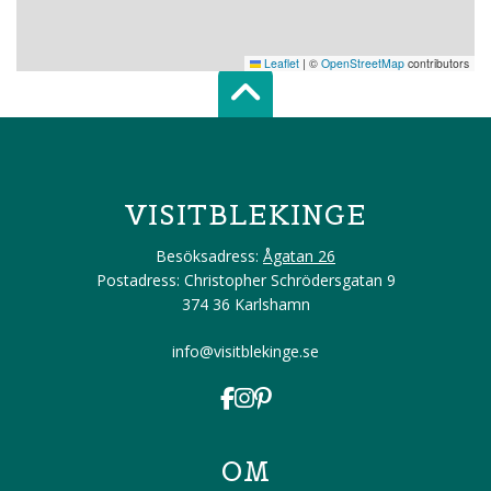
Leaflet
|
©
OpenStreetMap
contributors
Scroll top of 
VISITBLEKINGE
Besöksadress:
Ågatan 26
Postadress: Christopher Schrödersgatan 9
374 36 Karlshamn
info@visitblekinge.se
OM