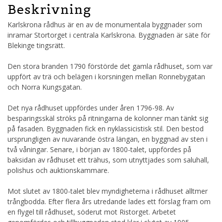
Beskrivning
Karlskrona rådhus är en av de monumentala byggnader som
inramar Stortorget i centrala Karlskrona. Byggnaden är säte för
Blekinge tingsrätt.
Den stora branden 1790 förstörde det gamla rådhuset, som var
uppfört av trä och belägen i korsningen mellan Ronnebygatan
och Norra Kungsgatan.
Det nya rådhuset uppfördes under åren 1796-98. Av
besparingsskäl ströks på ritningarna de kolonner man tänkt sig
på fasaden. Byggnaden fick en nyklassicistisk stil. Den bestod
ursprungligen av nuvarande östra längan, en byggnad av sten i
två våningar. Senare, i början av 1800-talet, uppfördes på
baksidan av rådhuset ett trähus, som utnyttjades som saluhall,
polishus och auktionskammare.
Mot slutet av 1800-talet blev myndigheterna i rådhuset alltmer
trångbodda. Efter flera års utredande lades ett förslag fram om
en flygel till rådhuset, söderut mot Ristorget. Arbetet