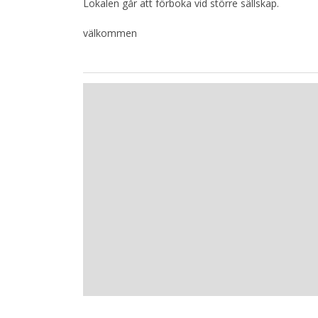
Lokalen går att förboka vid större sällskap.
välkommen