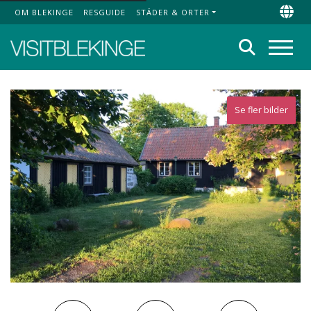
OM BLEKINGE
RESGUIDE
STÄDER & ORTER
Top Menu
Chan
Sök
Meny
Se fler bilder