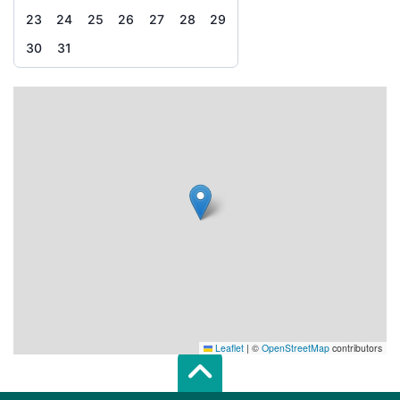
23
24
25
26
27
28
29
30
31
Leaflet
|
©
OpenStreetMap
contributors
Scroll top of 