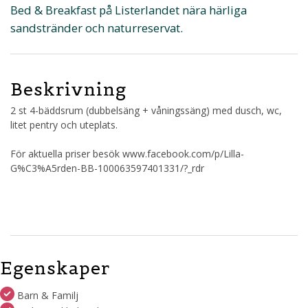
Bed & Breakfast på Listerlandet nära härliga
sandstränder och naturreservat.
Beskrivning
2 st 4-bäddsrum (dubbelsäng + våningssäng) med dusch, wc,
litet pentry och uteplats.
För aktuella priser besök www.facebook.com/p/Lilla-
G%C3%A5rden-BB-100063597401331/?_rdr
Egenskaper
Barn & Familj