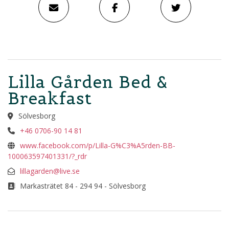
Lilla Gården Bed &
Breakfast
Sölvesborg
+46 0706-90 14 81
www.facebook.com/p/Lilla-G%C3%A5rden-BB-
100063597401331/?_rdr
lillagarden@live.se
Markasträtet 84 - 294 94 - Sölvesborg