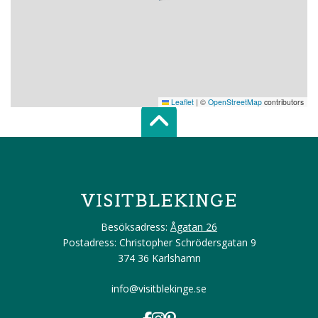
Leaflet
|
©
OpenStreetMap
contributors
Scroll top of 
VISITBLEKINGE
Besöksadress:
Ågatan 26
Postadress: Christopher Schrödersgatan 9
374 36 Karlshamn
info@visitblekinge.se