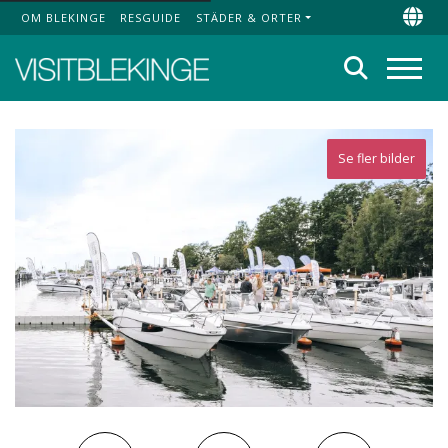
OM BLEKINGE
RESGUIDE
STÄDER & ORTER
Top Menu
Chan
Sök
Meny
Se fler bilder