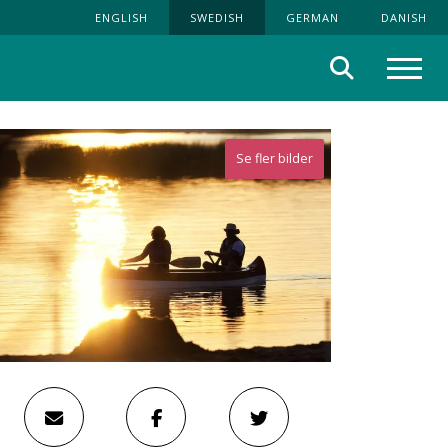
ENGLISH
SWEDISH
GERMAN
DANISH
Sök
Meny
Se fler bilder