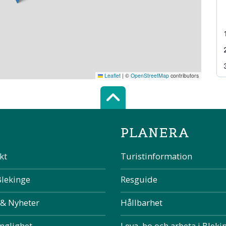
Leaflet
|
©
OpenStreetMap
contributors
Scroll top of 
PLANERA
kt
Turistinformation
Blekinge
Resguide
 & Nyheter
Hållbarhet
änglighet
Leva, bo och arbeta i Bleki