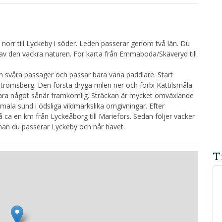
orr till Lyckeby i söder. Leden passerar genom två län. Du
av den vackra naturen. För karta från Emmaboda/Skäveryd till
 svåra passager och passar bara vana paddlare. Start
trömsberg. Den första dryga milen ner och förbi Kättilsmåla
vara något sånär framkomlig. Sträckan är mycket omväxlande
ala sund i ödsliga vildmarkslika omgivningar. Efter
 på ca en km från Lyckeåborg till Mariefors. Sedan följer vacker
 innan du passerar Lyckeby och når havet.
T