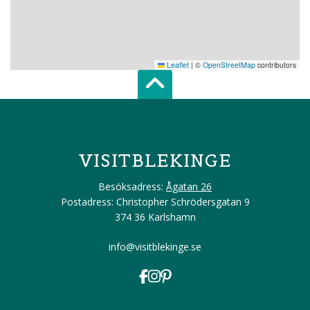
Leaflet
|
©
OpenStreetMap
contributors
Scroll top of 
VISITBLEKINGE
Besöksadress:
Ågatan 26
Postadress: Christopher Schrödersgatan 9
374 36 Karlshamn
info@visitblekinge.se