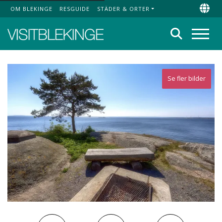
OM BLEKINGE
RESGUIDE
STÄDER & ORTER
Top Menu
Chan
Sök
Meny
Se fler bilder