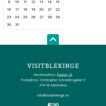
9
10
11
12
13
14
15
16
17
18
19
20
21
22
23
24
25
26
27
28
29
30
31
Scroll top of 
VISITBLEKINGE
Besöksadress:
Ågatan 26
Postadress: Christopher Schrödersgatan 9
374 36 Karlshamn
info@visitblekinge.se