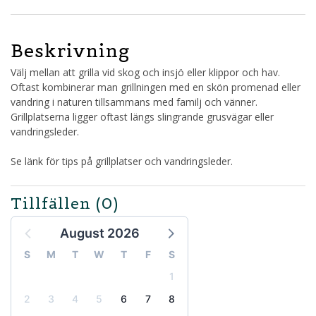
Beskrivning
Välj mellan att grilla vid skog och insjö eller klippor och hav.
Oftast kombinerar man grillningen med en skön promenad eller
vandring i naturen tillsammans med familj och vänner.
Grillplatserna ligger oftast längs slingrande grusvägar eller
vandringsleder.
Se länk för tips på grillplatser och vandringsleder.
Tillfällen
(0)
August 2026
S
M
T
W
T
F
S
1
2
3
4
5
6
7
8