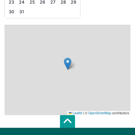
23
24
25
26
27
28
29
30
31
Leaflet
|
©
OpenStreetMap
contributors
Scroll top of 