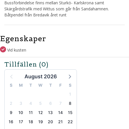
Bussförbindelse finns mellan Sturkö- Karlskrona samt
Skärgårdstrafik med Wittus som går från Sandahamnen.
Båtpendel från Bredavik året runt
Egenskaper
Vid kusten
Tillfällen
(0)
August 2026
S
M
T
W
T
F
S
1
2
3
4
5
6
7
8
9
10
11
12
13
14
15
16
17
18
19
20
21
22