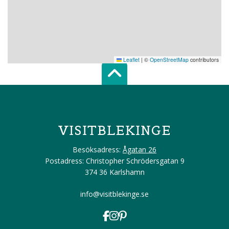
Leaflet
|
©
OpenStreetMap
contributors
Scroll top of 
VISITBLEKINGE
Besöksadress:
Ågatan 26
Postadress: Christopher Schrödersgatan 9
374 36 Karlshamn
info@visitblekinge.se