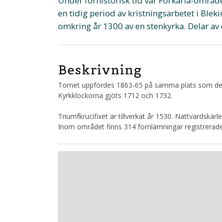
Under förhistorisk tid var Förkärla-områd
en tidig period av kristningsarbetet i Bleki
omkring år 1300 av en stenkyrka. Delar av
Beskrivning
Tornet uppfördes 1863-65 på samma plats som det 
Kyrkklockorna gjöts 1712 och 1732.
Triumfkrucifixet är tillverkat år 1530. Nattvardskär
Inom området finns 314 fornlämningar registrerade 