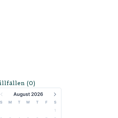
illfällen
(0)
August 2026
S
M
T
W
T
F
S
1