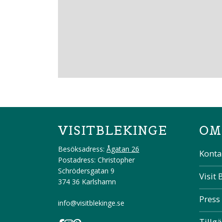
VISITBLEKINGE
OM
Besöksadress:
Ågatan 26
Konta
Postadress: Christopher
Schrödersgatan 9
Visit 
374 36 Karlshamn
Press
info@visitblekinge.se
Tillg