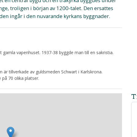
et en central bygd och en träkyrka byggdes under
nge, troligen i början av 1200-talet. Den ersattes
 den ingår i den nuvarande kyrkans byggnader.
gamla vapenhuset. 1937-38 byggde man till en sakristia.
len är tillverkade av guldsmeden Schwart i Karlskrona.
på 70 olika platser.
T