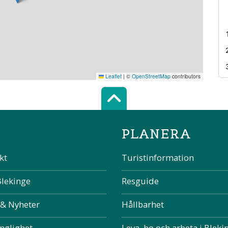
Leaflet
|
©
OpenStreetMap
contributors
Scroll top of 
PLANERA
kt
Turistinformation
Blekinge
Resguide
 & Nyheter
Hållbarhet
änglighet
Leva, bo och arbeta i Bleki