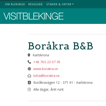
OM BLEKINGE
RESGUIDE
STÄDER & ORTER
Top Menu
Boråkra B&B
Karlskrona
+46 763-23 07 45
www.borakra.se
lotta@borakra.se
Boråkravägen 12 - 371 91 - Karlskrona
Alla dagar, året runt.