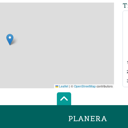
T
Leaflet
|
©
OpenStreetMap
contributors
Scroll top of 
PLANERA