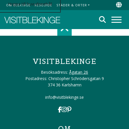
Hoppa till huvudinnehåll
OM BLEKINGE
RESGUIDE
STÄDER & ORTER
Top Menu
Chan
Sök
Meny
Scroll top of 
VISITBLEKINGE
Besöksadress:
Ågatan 26
Postadress: Christopher Schrödersgatan 9
374 36 Karlshamn
info@visitblekinge.se
OM