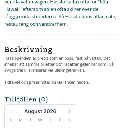
pendla vattenvägen. Hasslö kallas ofta för ”lilla
Hawaii” eftersom solen ofta skiner över de
långgrunda stränderna. På Hasslö finns affär, café,
restaurang och vandrarhem.
Beskrivning
Hasslöpendeln är precis som en buss, fast på vatten. Det
innebär att samma biljetter och rabatter gäller här som i vår
övriga trafik. Trafikeras via Blekingetrafiken.
Tidtabell och priser hittar du via länken nedan.
Tillfällen
(0)
August 2026
S
M
T
W
T
F
S