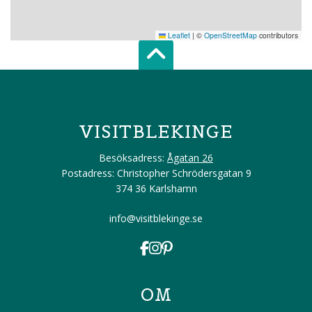
Leaflet
|
©
OpenStreetMap
contributors
Scroll top of 
VISITBLEKINGE
Besöksadress:
Ågatan 26
Postadress: Christopher Schrödersgatan 9
374 36 Karlshamn
info@visitblekinge.se
OM