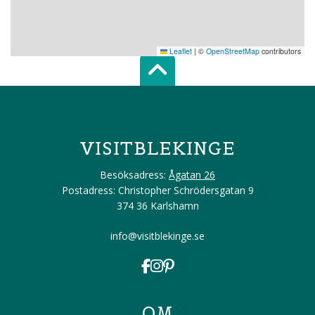
Leaflet
|
©
OpenStreetMap
contributors
Scroll top of 
VISITBLEKINGE
Besöksadress:
Ågatan 26
Postadress: Christopher Schrödersgatan 9
374 36 Karlshamn
info@visitblekinge.se
OM