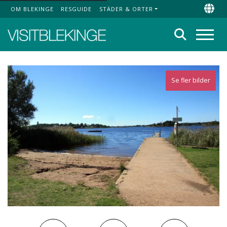
OM BLEKINGE
RESGUIDE
STÄDER & ORTER
Top Menu
Chan
Sök
Meny
Se fler bilder