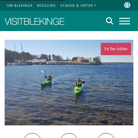
OM BLEKINGE
RESGUIDE
STÄDER & ORTER
Top Menu
Chan
Sök
Meny
Se fler bilder