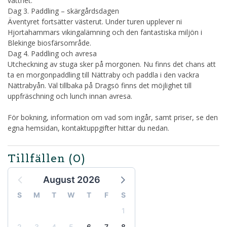
vattnet.
Dag 3. Paddling – skärgårdsdagen
Äventyret fortsätter västerut. Under turen upplever ni
Hjortahammars vikingalämning och den fantastiska miljön i
Blekinge biosfärsområde.
Dag 4. Paddling och avresa
Utcheckning av stuga sker på morgonen. Nu finns det chans att
ta en morgonpaddling till Nättraby och paddla i den vackra
Nättrabyån. Väl tillbaka på Dragsö finns det möjlighet till
uppfräschning och lunch innan avresa.
För bokning, information om vad som ingår, samt priser, se den
egna hemsidan, kontaktuppgifter hittar du nedan.
Tillfällen
(0)
August 2026
S
M
T
W
T
F
S
1
2
3
4
5
6
7
8