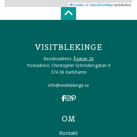
Leaflet
|
©
OpenStreetMap
contributors
Scroll top of 
VISITBLEKINGE
Besöksadress:
Ågatan 26
Postadress: Christopher Schrödersgatan 9
374 36 Karlshamn
info@visitblekinge.se
OM
Kontakt