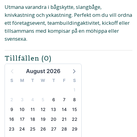
Utmana varandra i bågskytte, slangbåge,
knivkastning och yxkastning. Perfekt om du vill ordna
ett företagsevent, teambuildingaktivitet, kickoff eller
tillsammans med kompisar på en möhippa eller
svensexa.
Tillfällen
(0)
August 2026
S
M
T
W
T
F
S
1
2
3
4
5
6
7
8
9
10
11
12
13
14
15
16
17
18
19
20
21
22
23
24
25
26
27
28
29