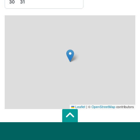
30
31
Leaflet
|
©
OpenStreetMap
contributors
Scroll top of 