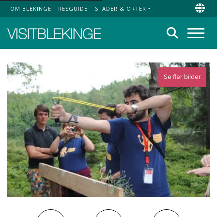
OM BLEKINGE
RESGUIDE
STÄDER & ORTER
Top Menu
Chan
Sök
Meny
Se fler bilder