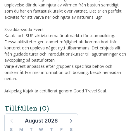
upplevelse där du kan njuta av värmen från bastun samtidigt
som du har en fantastisk utsikt över vattnet. Det är en perfekt
aktivitet för att varva ner och njuta av naturens lugn.
Skräddarsydda Event
Kajak- och SUP-aktiviteterna är utmärkta för teambuilding.
Dessa aktiviteter ger teamet möjlighet att komma bort från
kontoret och uppleva något nytt tillsammans. Det erbjuds allt
från guidade turer och introduktionskurser till lagutmaningar och
avkoppling på bastuflotten.
Varje event anpassas efter gruppens specifika behov och
önskemål. För mer information och bokning, besök hemsidan
nedan.
Arkipelag Kajak är certifierat genom Good Travel Seal.
Tillfällen
(0)
August 2026
S
M
T
W
T
F
S