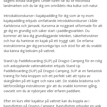
dagens livfulla skärgård. Under turen får du se historiska
landmärken och du lär dig om områdets rika kultur och natur.
Introduktionskurser i kajakpaddling för dig som är ny inom
kajakpaddling erbjuds omfattande introduktionskurser i både
Karlskrona och Järnavik. Kurserna är noggrant utformade för att
ge dig en grundlig och säker start i paddlingsvärlden. Du
kommer att lära dig grundläggande tekniker, säkerhetsrutiner
och hur du hanterar en kajak på ett tryggt sätt. De erfarna
instruktörerna ger dig personliga tips och stöd för att du snabbt
ska känna dig bekväm på vattnet.
Stand Up Paddleboarding (SUP) på Dragsö Camping för en rolig
och avkopplande vattenaktivitet erbjuds Stand Up
Paddleboarding (SUP) på Dragsö Camping. SUP är en fantastisk
träning för hela kroppen och ett perfekt sätt att njuta av
skärgården på ett lugnt och nära sätt. De stabila brädorna och
lättförståeliga instruktioner gör att du snabbt kommer igång,
oavsett om du är nybörjare eller erfaren paddlare.
Efter en kurs eller kajaktur på vattnet kan du koppla av i
bastuflotten på Dragsö Camping. Bastuflotten erbjuder en unik