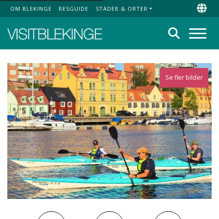
OM BLEKINGE
RESGUIDE
STÄDER & ORTER
Top Menu
Chan
Sök
Meny
Se fler bilder