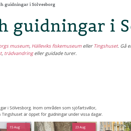
 guidningar i Sölvesborg
 guidningar i S
borgs museum
,
Hälleviks fiskemuseum
eller
Tingshuset
. Gå 
t
,
trädvandring
eller guidade turer.
ar i Sölvesborg. Inom områden som sjöfartsvillor,
 Tingshuset är öppet för guidningar under vissa dagar.
15 Aug
Fr. 250
23 Aug