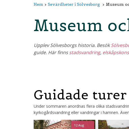
Hem
Sevärdheter i Sölvesborg
Museum och
Museum och
Upplev Sölvesborgs historia. Besök
Sölves
guide. Här finns
stadsvandring
,
elskåpskons
Guidade turer
Under sommaren anordnas flera olika stadsvandring
kyrkogårdsvandring eller vandringar i hamnen. Även
12 Aug