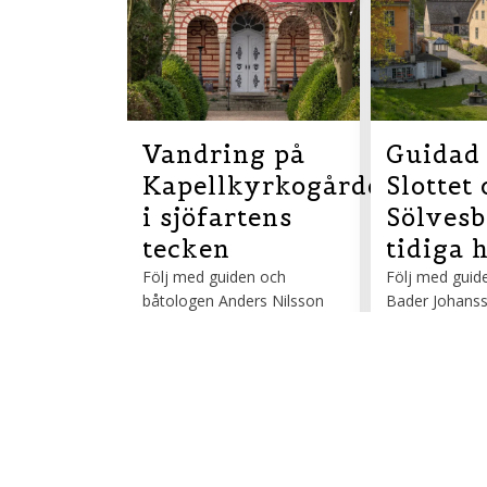
Vandring på
Guidad 
Kapellkyrkogården
Slottet
i sjöfartens
Sölvesb
tecken
tidiga 
Följ med guiden och
Följ med guide
båtologen Anders Nilsson
Bader Johans
på en vandring i
guidad tur vid
Kapellkyrkogården. Anders
och i Sölvesb
berättar om personer och
Samling vid tra
händelser. Samling utanför