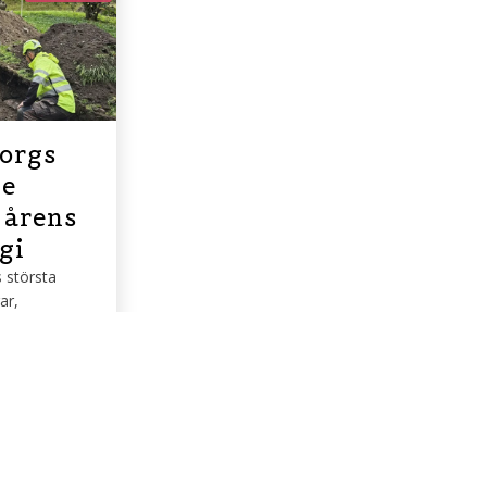
orgs
de
 årens
gi
 största
ar,
ott.
dagen den 11
14:00. Fri