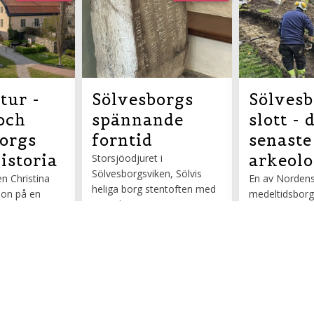
tur -
Sölvesborgs
Sölvesb
 och
spännande
slott - 
orgs
forntid
senaste
historia
arkeolo
Storsjöodjuret i
Sölvesborgsviken, Sölvis
n Christina
En av Nordens
heliga borg stentoften med
son på en
medeltidsborg
magiska runstenar.
 Slottsområdet
Sölvesborgs sl
Lindholmens dolda sidor,
orgs centrum.
Kulturarvsfre
Valans ö och bronsgudinnan
ppan till
september kl. 
entré.