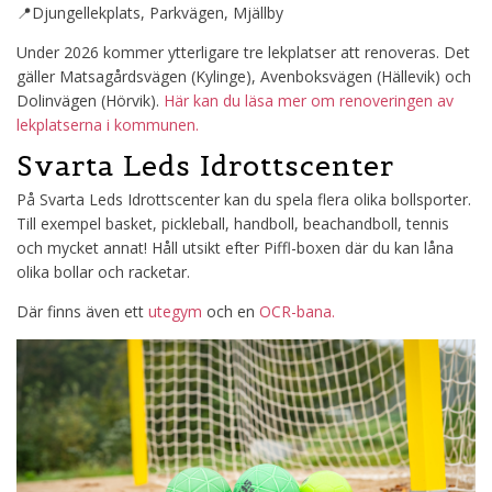
📍Djungellekplats, Parkvägen, Mjällby
Under 2026 kommer ytterligare tre lekplatser att renoveras. Det
gäller Matsagårdsvägen (Kylinge), Avenboksvägen (Hällevik) och
Dolinvägen (Hörvik).
Här kan du läsa mer om renoveringen av
lekplatserna i kommunen.
Svarta Leds Idrottscenter
På Svarta Leds Idrottscenter kan du spela flera olika bollsporter.
Till exempel basket, pickleball, handboll, beachandboll, tennis
och mycket annat! Håll utsikt efter Piffl-boxen där du kan låna
olika bollar och racketar.
Där finns även ett
utegym
och en
OCR-bana.