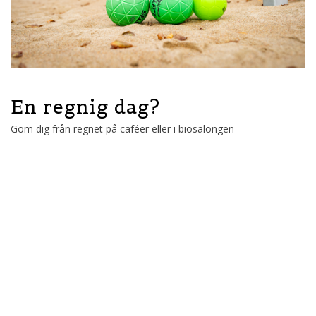
En regnig dag?
Göm dig från regnet på caféer eller i biosalongen
Escape Rooms
På Mjällbyhus finns två olika Escape rooms, hitta nyckeln och ta
dig ut! Läs mer på
mjallbyhus.com
.
Gå på bio
Du kan även besöka biografen
Scala bio
som varit stadens
biograf sedan år 1919.