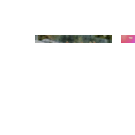
LÄGER OCH
CUPER FÖR
BARN OCH UNGA
F
Boka läger och cuper i Sölvesborg
Up
inför sommaren 2026