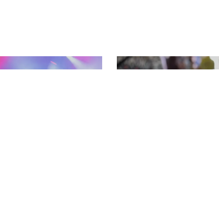
ESTIVALSOMMAR
TRÄDGÅRDSD
plev den härliga stämningen!
Trädgårdsdagen 16 august
Slottslängorna
Pause slideshow