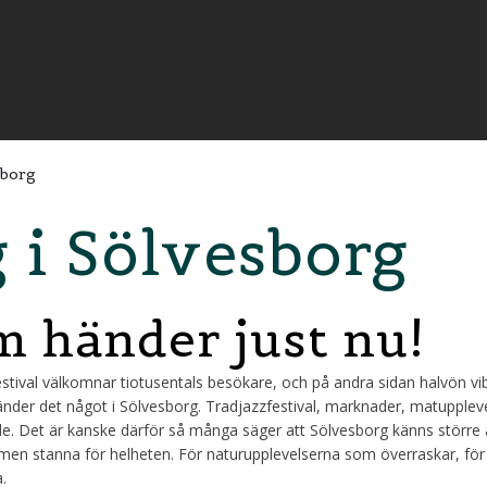
sborg
i Sölvesborg
m händer just nu!
estival välkomnar tiotusentals besökare, och på andra sidan halvön vibr
 händer det något i Sölvesborg. Tradjazzfestival, marknader, matupple
de. Det är kanske därför så många säger att Sölvesborg känns större ä
 men stanna för helheten. För naturupplevelserna som överraskar, för
.