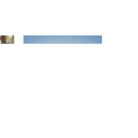
SWEDEN ROCK
AGEN
FESTIVAL
i
Hitta information om ditt besök till
Sweden Rock Festival!