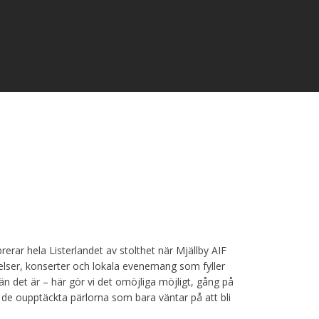
erar hela Listerlandet av stolthet när Mjällby AIF
velser, konserter och lokala evenemang som fyller
n det är – här gör vi det omöjliga möjligt, gång på
 de oupptäckta pärlorna som bara väntar på att bli