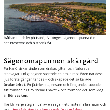
Båthamn och by på Hanö, Blekinges sägenomspunna ö med
naturreservat och historisk fyr.
Sägenomspunnen skärgård
På Hanö viskar vinden om drakar, jättar och förlorade
stenvägar. Enligt sägnen störtade en drake mot fyren när dess
ljus första gången tändes – och skapade det så kallade
Drakmärket
. En jättekvinna, ensam och längtande, tappade
sitt förkläde fullt av stenar i havet – och formade det som idag
är
Bönsäcken
.
Här blir varje steg en del av en saga – ett möte mellan natur och
myt.
Upptäck Hanös sägner och Drakmärket →