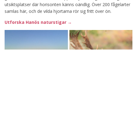
utsiktsplatser där horisonten känns oändlig. Över 200 fågelarter
samlas här, och de vilda hjortarna rör sig fritt över ön.
Utforska Hanös naturstigar →
Hanös naturreservat – perfekt för vandring, djurliv och stillhet
nära havet.
Aktiviteter på Hanö