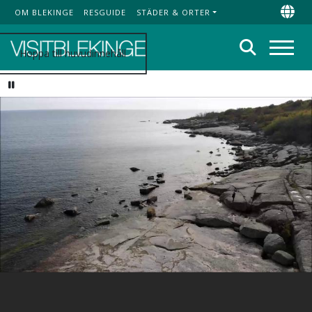
OM BLEKINGE
RESGUIDE
STÄDER & ORTER
Top Menu
Chan
Sök
Hoppa till huvudinnehåll
Meny
Pause video