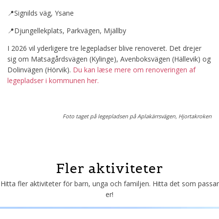
📍Signilds väg, Ysane
📍Djungellekplats, Parkvägen, Mjällby
I 2026 vil yderligere tre legepladser blive renoveret. Det drejer
sig om Matsagårdsvägen (Kylinge), Avenboksvägen (Hällevik) og
Dolinvägen (Hörvik).
Du kan læse mere om renoveringen af
legepladser i kommunen her.
Foto taget på legepladsen på Aplakärrsvägen, Hjortakroken
Fler aktiviteter
Hitta fler aktiviteter för barn, unga och familjen. Hitta det som passar
er!