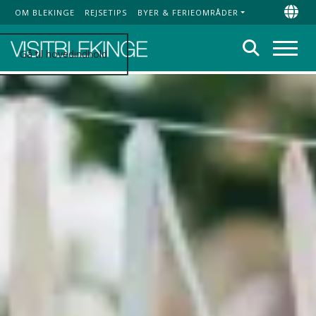
OM BLEKINGE
REJSETIPS
BYER & FERIEOMRÅDER
Top Menu
Chan
Søg
Gå til hovedindhold
Menu