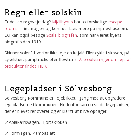
Regn eller solskin
Er det en regnvejrsdag?
Mjällbyhus
har to forskellige
escape
rooms
– find nøglen og kom ud! Læs mere på mjallbyhus.com.
Du kan også besøge
Scala-biografen
, som har været byens
biograf siden 1919.
Skinner solen? Hvorfor ikke leje en kajak! Eller cykle i skoven, på
cykelstier, pumptracks eller flowtrails.
Alle oplysninger om leje af
produkter findes HER.
Legepladser i Sölvesborg
Sölvesborg Kommune er i øjeblikket i gang med at opgradere
legepladserne i kommunen. Nedenfor kan du se de legepladser,
der er blevet renoveret og er klar til at blive opdaget!
📍Aplakärrsvägen, Hjortakroken
📍Tornvägen, Kämpaslätt